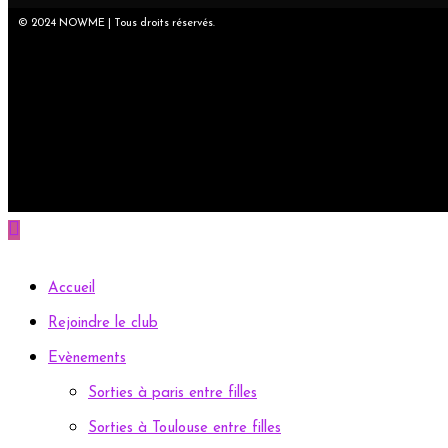
© 2024 NOWME | Tous droits réservés.
Accueil
Rejoindre le club
Evènements
Sorties à paris entre filles
Sorties à Toulouse entre filles