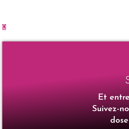
0
Menu
Fermer
Et entr
Suivez-no
dose