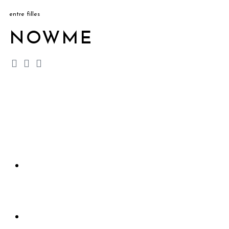
entre filles
NOWME
Accueil
Rejoindre le club