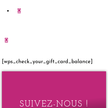
0
0
Menu
Fermer
[wps_check_your_gift_card_balance]
SUIVEZ-NOUS !