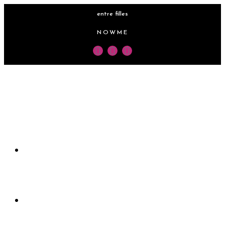
entre filles
NOWME
Accueil
Rejoindre le club