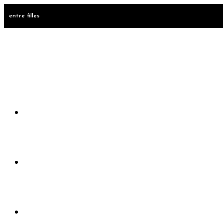
entre filles
Accueil
Rejoindre le club
Evènements