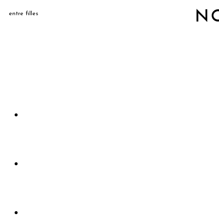
N
entre filles
Accueil
Rejoindre le club
Evènements