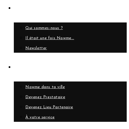
A propos
Qui sommes-nous ?
Il était une fois Nowme…
Newsletter
Collaborer
Nowme dans ta ville
Devenez Prestataire
Devenez Lieu Partenaire
À votre service