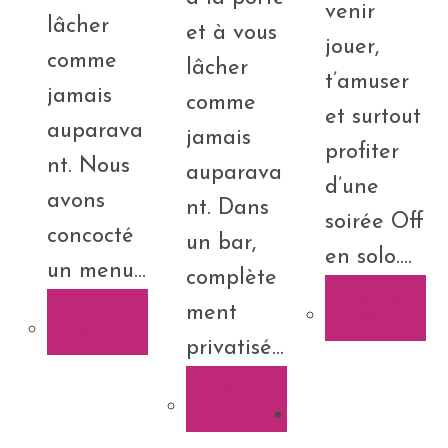
venir
lâcher
et à vous
jouer,
comme
lâcher
t’amuser
jamais
comme
et surtout
auparava
jamais
profiter
nt. Nous
auparava
d’une
avons
nt. Dans
soirée Off
concocté
un bar,
en solo.…
un menu…
complète
LIRE LA
ment
LIRE LA
SUITE
SUITE
privatisé…
LIRE LA
SUITE