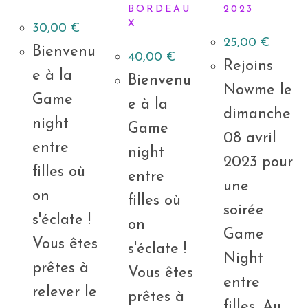
BORDEAU
2023
X
30,00
€
25,00
€
Bienvenu
40,00
€
Rejoins
e à la
Bienvenu
Nowme le
Game
e à la
dimanche
night
Game
08 avril
entre
night
2023 pour
filles où
entre
une
on
filles où
soirée
s'éclate !
on
Game
Vous êtes
s'éclate !
Night
prêtes à
Vous êtes
entre
relever le
prêtes à
filles. Au