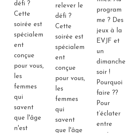
défi ?
relever le
program
Cette
défi ?
me ? Des
soirée est
Cette
jeux à la
spécialem
soirée est
EVJF et
ent
spécialem
un
conçue
ent
dimanche
pour vous,
conçue
soir !
les
pour vous,
Pourquoi
femmes
les
faire ??
qui
femmes
Pour
savent
qui
t’éclater
que l'âge
savent
entre
n'est
que l'âge