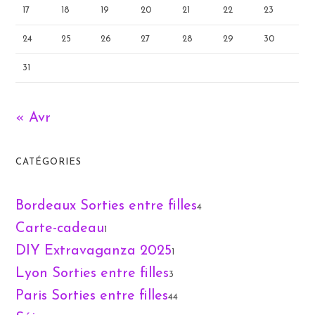
17
18
19
20
21
22
23
24
25
26
27
28
29
30
31
« Avr
CATÉGORIES
Bordeaux Sorties entre filles
4
Carte-cadeau
1
DIY Extravaganza 2025
1
Lyon Sorties entre filles
3
Paris Sorties entre filles
44