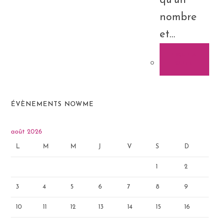
qu'un
nombre
et…
LIRE LA
SUITE
ÉVÈNEMENTS NOWME
août 2026
L
M
M
J
V
S
D
1
2
3
4
5
6
7
8
9
10
11
12
13
14
15
16