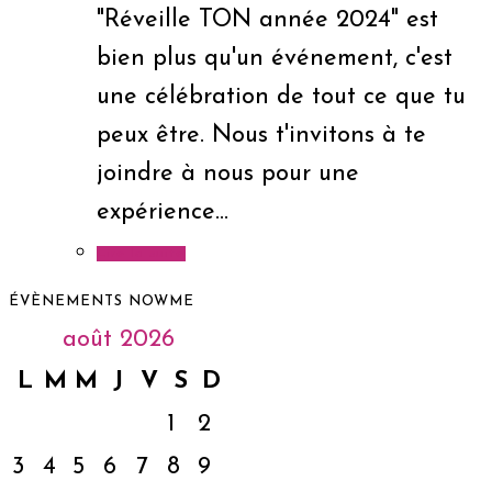
"Réveille TON année 2024" est
bien plus qu'un événement, c'est
une célébration de tout ce que tu
peux être. Nous t'invitons à te
joindre à nous pour une
expérience…
Lire la suite
ÉVÈNEMENTS NOWME
août 2026
L
M
M
J
V
S
D
1
2
3
4
5
6
7
8
9