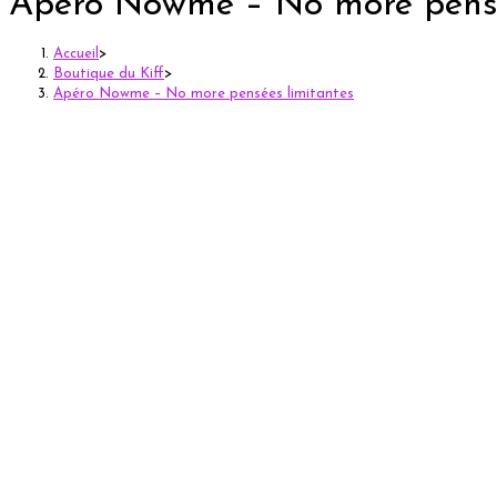
Apéro Nowme – No more pensé
Accueil
>
Boutique du Kiff
>
Apéro Nowme – No more pensées limitantes