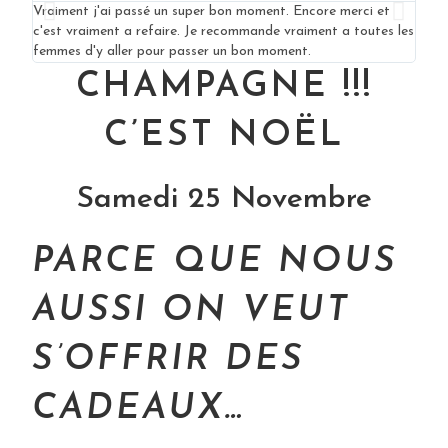
Vraiment j'ai passé un super bon moment. Encore merci et
Une s
c'est vraiment a refaire. Je recommande vraiment a toutes les
merc
femmes d'y aller pour passer un bon moment.
autr
CHAMPAGNE !!!
C’EST NOËL
Samedi 25 Novembre
PARCE QUE NOUS
AUSSI ON VEUT
S’OFFRIR DES
CADEAUX…