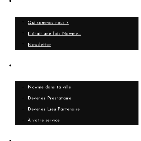
A propos
Qui sommes-nous ?
Il était une fois Nowme…
Newsletter
Collaborer
Nowme dans ta ville
Devenez Prestataire
Devenez Lieu Partenaire
À votre service