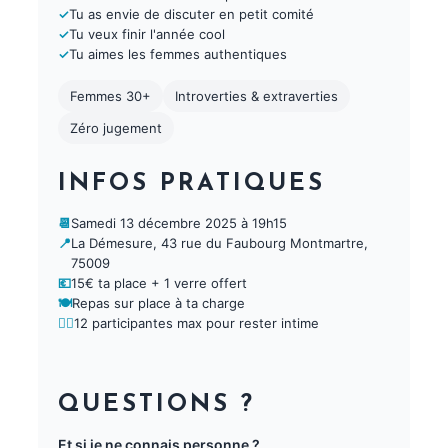
✓
Tu as envie de discuter en petit comité
✓
Tu veux finir l'année cool
✓
Tu aimes les femmes authentiques
Femmes 30+
Introverties & extraverties
Zéro jugement
INFOS PRATIQUES
📆
Samedi 13 décembre 2025 à 19h15
📍
La Démesure, 43 rue du Faubourg Montmartre,
75009
💶
15€ ta place + 1 verre offert
🍽
Repas sur place à ta charge
👯‍♀️
12 participantes max pour rester intime
QUESTIONS ?
Et si je ne connais personne ?