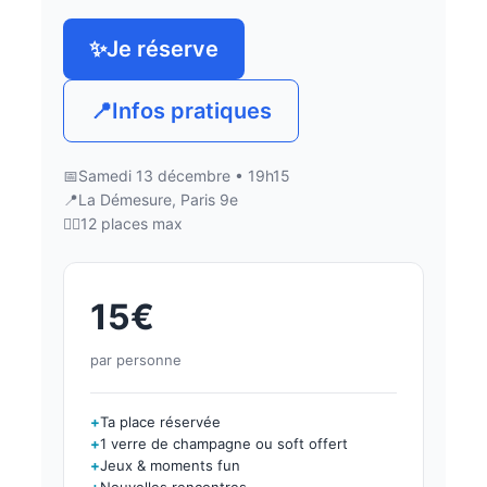
✨
Je réserve
📍
Infos pratiques
📅
Samedi 13 décembre • 19h15
📍
La Démesure, Paris 9e
👯‍♀️
12 places max
15€
par personne
+
Ta place réservée
+
1 verre de champagne ou soft offert
+
Jeux & moments fun