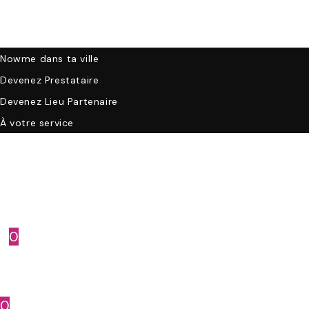
Collaborer
Nowme dans ta ville
Devenez Prestataire
Devenez Lieu Partenaire
À votre service
Compte
0
0
Menu
Fermer