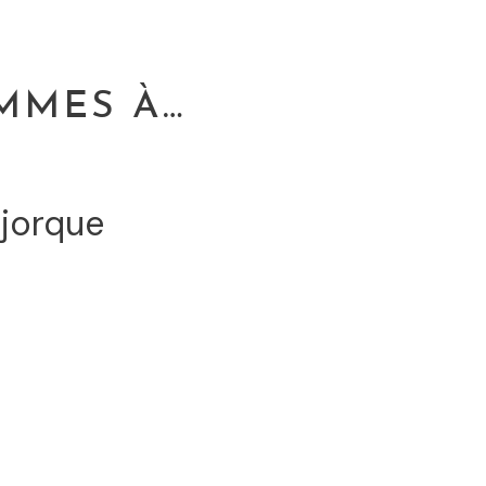
MMES À…
jorque