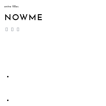
entre filles
NOWME
Accueil
Rejoindre le club