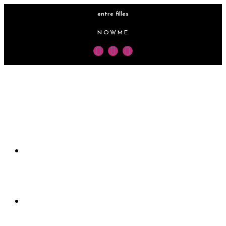
entre filles
NOWME
Accueil
Rejoindre le club