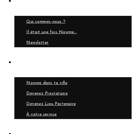
A propos
Qui sommes-nous ?
Il était une fois Nowme…
Newsletter
Collaborer
Nowme dans ta ville
Devenez Prestataire
Devenez Lieu Partenaire
À votre service